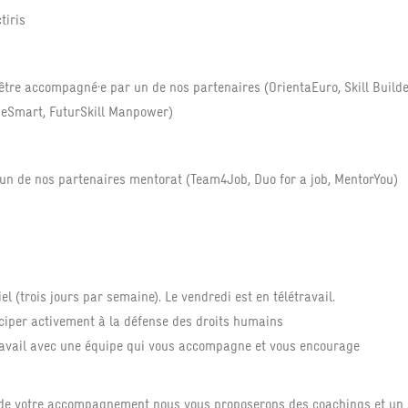
tiris
 être accompagné·e par un de nos partenaires (OrientaEuro, Skill Build
seSmart, FuturSkill Manpower)
un de nos partenaires mentorat (Team4Job, Duo for a job, MentorYou)
el (trois jours par semaine). Le vendredi est en télétravail.
ciper activement à la défense des droits humains
avail avec une équipe qui vous accompagne et vous encourage
 de votre accompagnement nous vous proposerons des coachings et un s