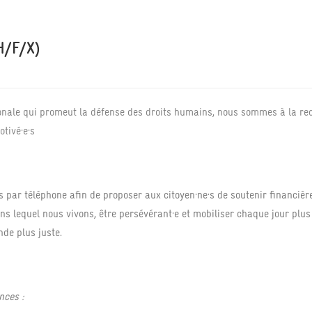
H/F/X)
onale qui promeut la défense des droits humains, nous sommes à la re
tivé·e·s
 par téléphone afin de proposer aux citoyen·ne·s de soutenir financièr
s lequel nous vivons, être persévérant·e et mobiliser chaque jour plus
nde plus juste.
nces :