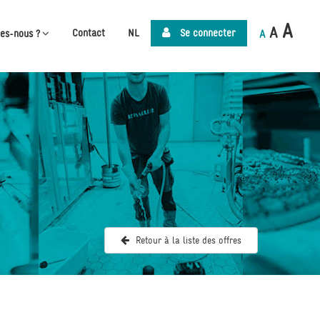
A
A
Contact
NL
Se connecter
es-nous ?
A
Retour à la liste des offres