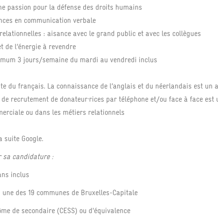
e passion pour la défense des droits humains
ences en communication verbale
relationnelles : aisance avec le grand public et avec les collègues
 et de l’énergie à revendre
nimum 3 jours/semaine du mardi au vendredi inclus
s
ite du français. La connaissance de l’anglais et du néerlandais est un 
de recrutement de donateur·rices par téléphone et/ou face à face est
erciale ou dans les métiers relationnels
a suite Google.
r sa candidature :
ans inclus
ns une des 19 communes de Bruxelles-Capitale
ôme de secondaire (CESS) ou d'équivalence