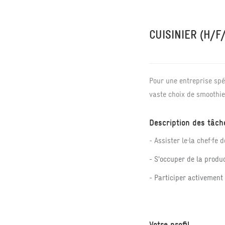
CUISINIER (H/F
Pour une entreprise sp
vaste choix de smoothie
Description des tâch
- Assister le·la chef·f
- S'occuper de la produ
- Participer activement
Votre profil