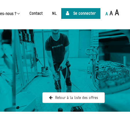
A
A
Contact
NL
Se connecter
es-nous ?
A
Retour à la liste des offres