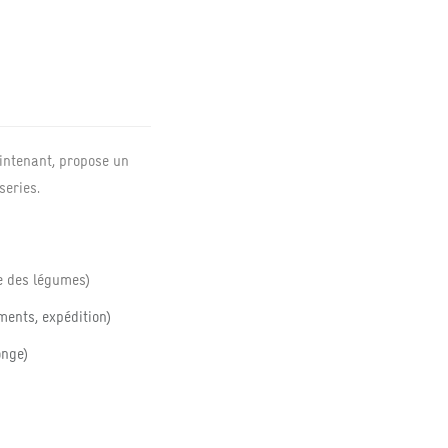
intenant, propose un
series.
pe des légumes)
ments, expédition)
onge)